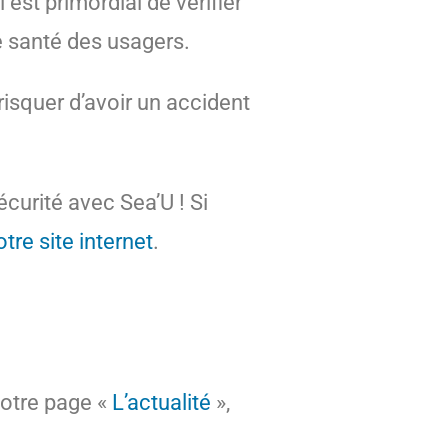
 est primordial de vérifier
e santé des usagers.
risquer d’avoir un accident
curité avec Sea’U ! Si
otre site internet
.
notre page «
L’actualité
»,