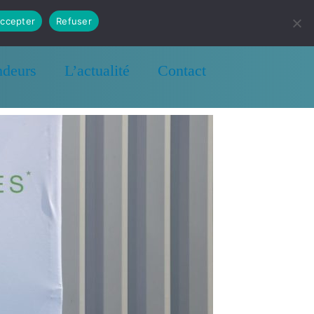
ccepter
Refuser
uits
Simulateur de rentabilité
ndeurs
L’actualité
Contact