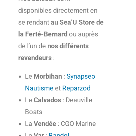
disponibles directement en
se rendant
au Sea’U Store de
la Ferté-Bernard
ou auprès
de l’un de
nos différents
revendeurs
:
Le
Morbihan
:
Synapseo
Nautisme
et
Reparzod
Le
Calvados
: Deauville
Boats
La
Vendée
: CGO Marine
Le
Var
:
Bandol